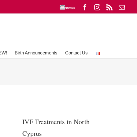
Write
Facebook
Instagram
Rss
Emai
To
Us
EW!
Birth Announcements
Contact Us
IVF Treatments in North
Cyprus