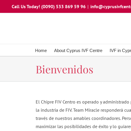
Skip
Call Us Today! (0090) 533 869 59 96
|
info@cyprusivfcent
to
content
Home
About Cyprus IVF Centre
IVF in Cyp
Bienvenidos
El Chipre FIV Centro es operado y administrado 
la industria de FIV. Team Miracle responderá c
través de nuestros amables coordinadores. Per
maximizar las posibilidades de éxito y lo guiare